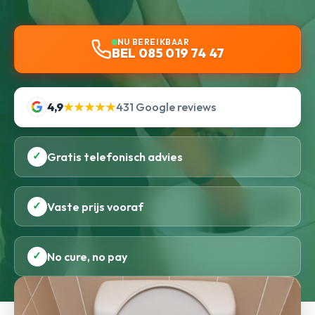
NU BEREIKBAAR
BEL 085 019 74 47
4,9
★★★★★
431 Google reviews
✓
Gratis telefonisch advies
✓
Vaste prijs vooraf
✓
No cure, no pay