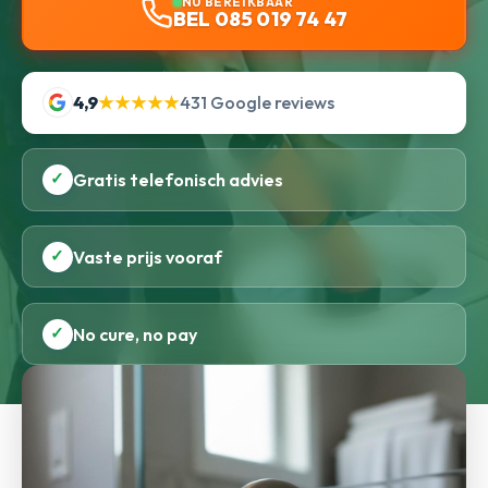
NU BEREIKBAAR
BEL 085 019 74 47
4,9
★★★★★
431 Google reviews
✓
Gratis telefonisch advies
✓
Vaste prijs vooraf
✓
No cure, no pay