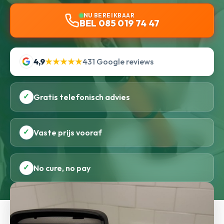
NU BEREIKBAAR
BEL 085 019 74 47
4,9
★★★★★
431 Google reviews
✓
Gratis telefonisch advies
✓
Vaste prijs vooraf
✓
No cure, no pay