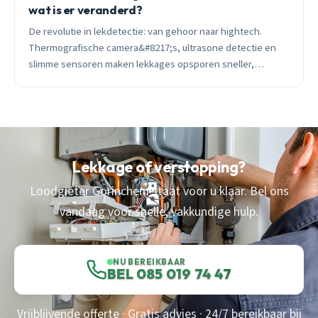
wat is er veranderd?
De revolutie in lekdetectie: van gehoor naar hightech.
Thermografische camera&#8217;s, ultrasone detectie en
slimme sensoren maken lekkages opsporen sneller,
preciezer en goedkoper dan ooit.
Lekkage of verstopping?
Loodgieter Gorinchem staat voor u klaar. Bel ons
vandaag voor snelle, vakkundige hulp.
NU BEREIKBAAR
BEL 085 019 74 47
Vrijblijvende offerte · Gratis advies · 24/7 bereikbaar bij