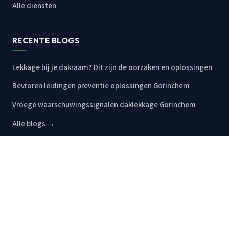
Alle diensten
RECENTE BLOGS
Lekkage bij je dakraam? Dit zijn de oorzaken en oplossingen
Bevroren leidingen preventie oplossingen Gorinchem
Vroege waarschuwingssignalen daklekkage Gorinchem
Alle blogs →
CONTACT
Bel nu 085 019 74 47
Dag en nacht bereikbaar, ook in het weekend