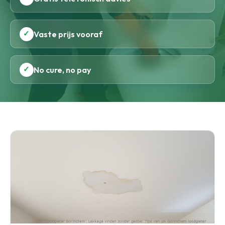
✓
Vaste prijs vooraf
✓
No cure, no pay