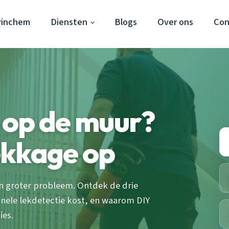
rinchem
Diensten
Blogs
Over ons
Con
 op de muur?
lekkage op
n groter probleem. Ontdek de drie
nele lekdetectie kost, en waarom DIY
ies.