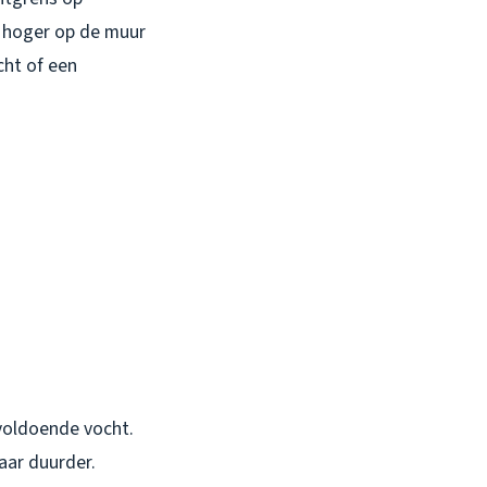
n hoger op de muur
cht of een
 voldoende vocht.
aar duurder.