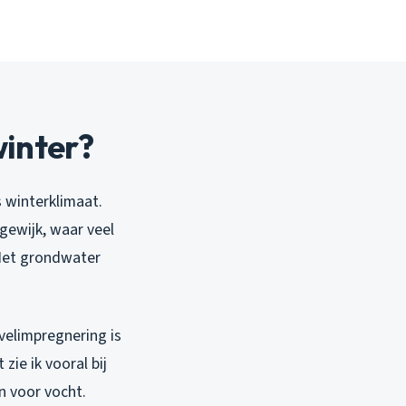
winter?
 winterklimaat.
ngewijk, waar veel
 Het grondwater
velimpregnering is
ie ik vooral bij
n voor vocht.