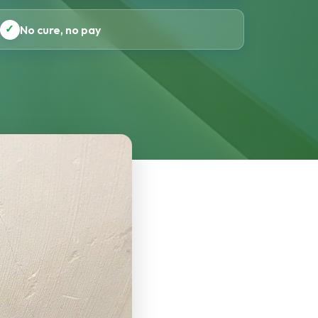
✓
No cure, no pay