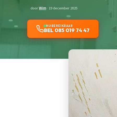
door
Wim
· 19 december 2025
NU BEREIKBAAR
BEL 085 019 74 47