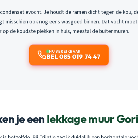
 condensatievocht. Je houdt de ramen dicht tegen de kou, de
ogt misschien ook nog eens wasgoed binnen. Dat vocht moet
r op de koudste plekken in huis, meestal de buitenmuren.
NU BEREIKBAAR
BEL 085 019 74 47
en je een
lekkage muur Gor
 is hetzelfde. Bij Trijntje zag ik duidelijk een horizontale vo