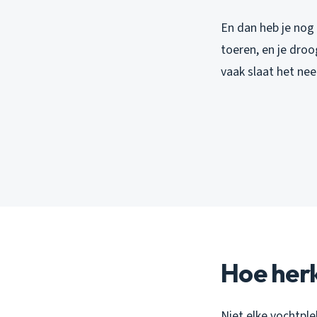
En dan heb je nog
toeren, en je dro
vaak slaat het nee
Hoe herk
Niet elke vochtplek