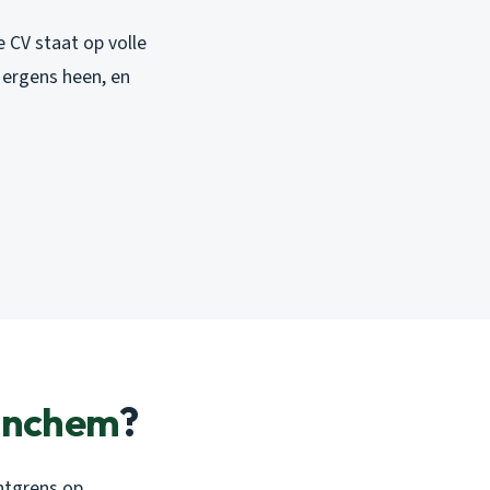
 CV staat op volle
 ergens heen, en
inchem
?
chtgrens op