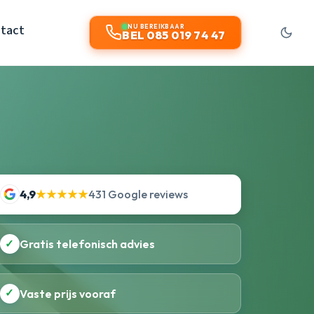
tact
NU BEREIKBAAR
BEL 085 019 74 47
4,9
★★★★★
431 Google reviews
✓
Gratis telefonisch advies
✓
Vaste prijs vooraf