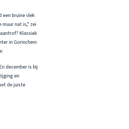
d een bruine vlek
 muur nat is,” zei
 aantrof? Klassiek
nter in Gorinchem
r.
En december is bij
ijging en
et de juiste