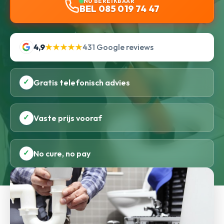
NU BEREIKBAAR
BEL 085 019 74 47
4,9
★★★★★
431 Google reviews
✓
Gratis telefonisch advies
✓
Vaste prijs vooraf
✓
No cure, no pay