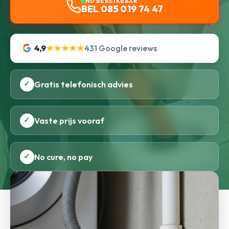
NU BEREIKBAAR
BEL 085 019 74 47
4,9
★★★★★
431 Google reviews
✓
Gratis telefonisch advies
✓
Vaste prijs vooraf
✓
No cure, no pay